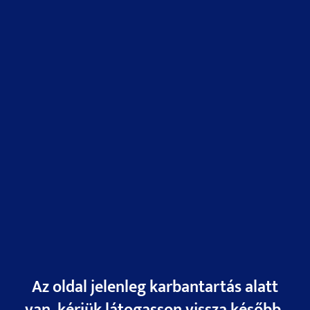
Az oldal jelenleg karbantartás alatt
van, kérjük látogasson vissza később,